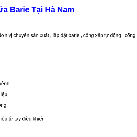
a Barie Tại Hà Nam
đơn vị chuyên sản xuất , lắp đặt barie , cổng xếp tự động , cổng
m
 vênh
hiệu
ống
hiệu từ tay điều khiển