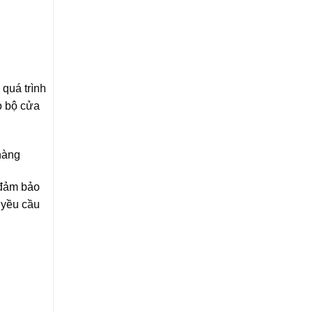
 quá trình
o bộ cửa
hàng
 đảm bảo
 yều cầu