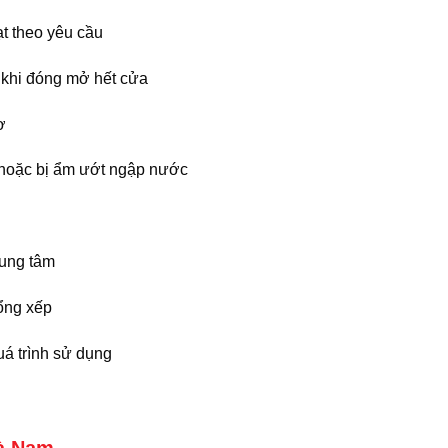
ạt theo yêu cầu
 khi đóng mở hết cửa
ơ
hoặc bị ẩm ướt ngập nước
rung tâm
cổng xếp
uá trình sử dụng