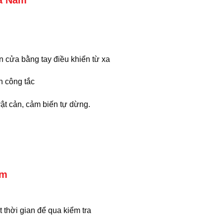
Hà Nam
n cửa bằng tay điều khiển từ xa
h công tắc
ật cản, cảm biến tự dừng.
am
t thời gian để qua kiểm tra