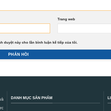
Trang web
nh duyệt này cho lần bình luận kế tiếp của tôi.
DANH MỤC SẢN PHẨM
L
và
ực