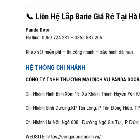
📞 Liên Hệ Lắp Barie Giá Rẻ Tại Hà
Panda Door
Hotline: 0969 724 231 – 0355 837 206
Khảo sát miễn phí – thi công nhanh – bảo hành dài hạn.
HỆ THỐNG CHI NHÁNH
CÔNG TY TNHH THƯƠNG MẠI DỊCH VỤ PANDA DOOR
Chi Nhánh Ninh Bình:Xóm 15, Xã Khánh Thành Huyện Yên Kh
Chi Nhánh Bình Dương:KP Tân Long, P Tân Đông Hiệp, TP
Chi Nhánh Hà Nội: Ngõ 638 , Đường Ngô Gia Tự , P Đức G
WEDSITE:
https://congxepnamdinh.vn/