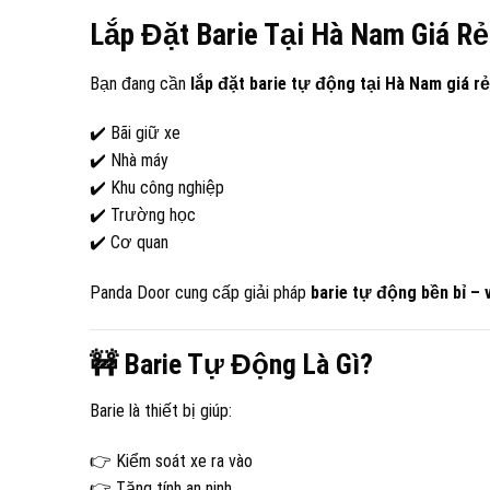
Lắp Đặt Barie Tại
Hà Nam
Giá Rẻ
Bạn đang cần
lắp đặt barie tự động tại Hà Nam giá rẻ
✔️ Bãi giữ xe
✔️ Nhà máy
✔️ Khu công nghiệp
✔️ Trường học
✔️ Cơ quan
Panda Door cung cấp giải pháp
barie tự động bền bỉ – v
🚧 Barie Tự Động Là Gì?
Barie là thiết bị giúp:
👉 Kiểm soát xe ra vào
👉 Tăng tính an ninh