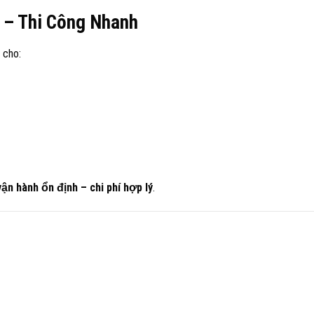
 – Thi Công Nhanh
cho:
ận hành ổn định – chi phí hợp lý
.